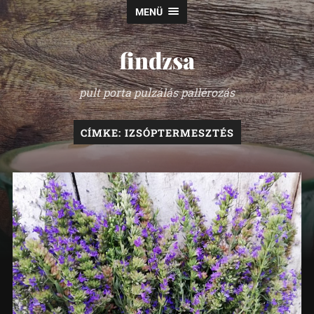
MENÜ
findzsa
pult porta pulzálás pallérozás
CÍMKE:
IZSÓPTERMESZTÉS