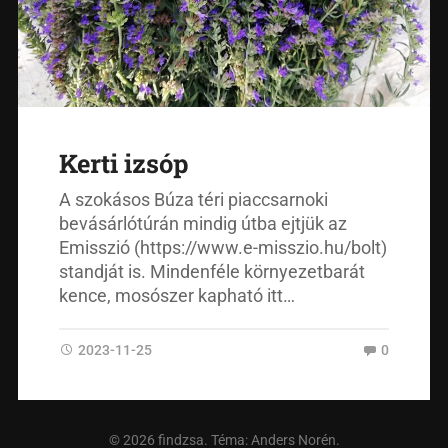
Kerti izsóp
A szokásos Búza téri piaccsarnoki
bevásárlótúrán mindig útba ejtjük az
Emisszió (https://www.e-misszio.hu/bolt)
standját is. Mindenféle környezetbarát
kence, mosószer kapható itt…
2023-11-25
0
© 2026
findzsa
. Téma:
Anders Norén
.