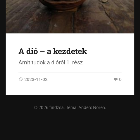
A dió – a kezdetek
Amit tudok a dióról 1. rész
2023-11-02
0
© 2026
findzsa
. Téma:
Anders Norén
.