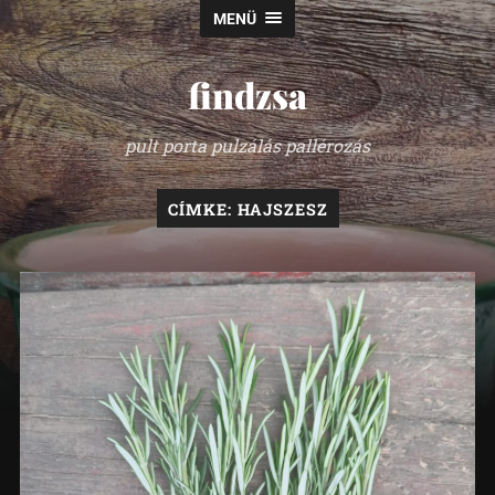
MENÜ
findzsa
pult porta pulzálás pallérozás
CÍMKE:
HAJSZESZ