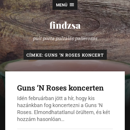
MENÜ
findzsa
pult porta pulzálás pallérozás
CÍMKE:
GUNS ‘N ROSES KONCERT
Guns ‘N Roses koncerten
Idén februárban jött a hír, hogy kis
hazánkban fog koncertezni a Guns ‘N
Roses. Elmondhatatlanul örültem, és két
hozzám hasonlóan…