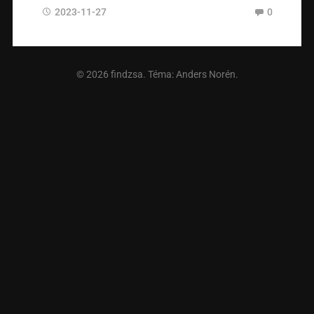
2023-11-27
0
© 2026
findzsa
. Téma:
Anders Norén
.