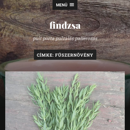
MENÜ
findzsa
pult porta pulzálás pallérozás
CÍMKE:
FŰSZERNÖVÉNY