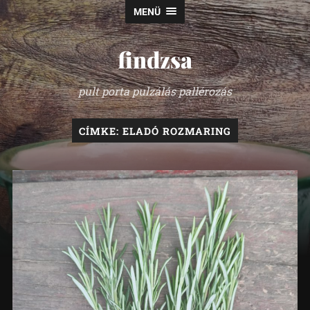
MENÜ
findzsa
pult porta pulzálás pallérozás
CÍMKE:
ELADÓ ROZMARING