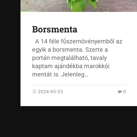
Borsmenta
A 14 féle fűszernövényemből az
egyik a borsmenta. Szerte a
portán megtalálható, tavaly
kaptam ajándékba marokkói
mentát is. Jelenleg…
2024-05-23
0