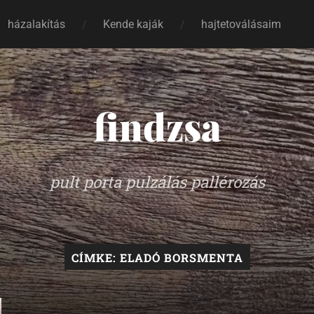
házalakítás
Kende kaják
hajtetoválásaim
findzsa
pult porta pulzálás pallérozás
CÍMKE:
ELADÓ BORSMENTA