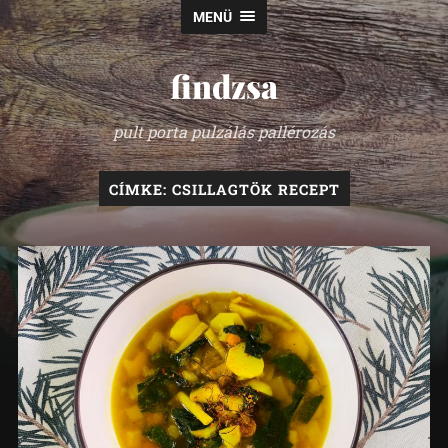
MENÜ
findzsa
pult porta pulzálás pallérozás
CÍMKE:
CSILLAGTÖK RECEPT