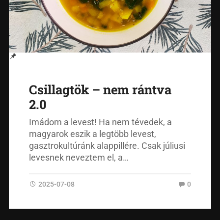
Csillagtök – nem rántva
2.0
Imádom a levest! Ha nem tévedek, a
magyarok eszik a legtöbb levest,
gasztrokultúránk alappillére. Csak júliusi
levesnek neveztem el, a…
2025-07-08
0