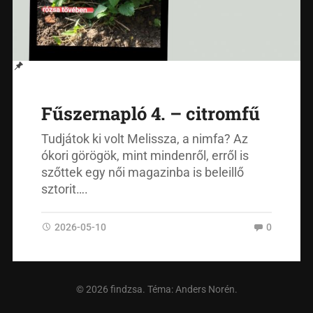
Fűszernapló 4. – citromfű
Tudjátok ki volt Melissza, a nimfa? Az
ókori görögök, mint mindenről, erről is
szőttek egy női magazinba is beleillő
sztorit….
2026-05-10
0
© 2026
findzsa
. Téma:
Anders Norén
.