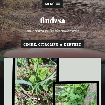
MENÜ
findzsa
pult porta pulzálás pallérozás
CÍMKE:
CITROMFŰ A KERTBEN