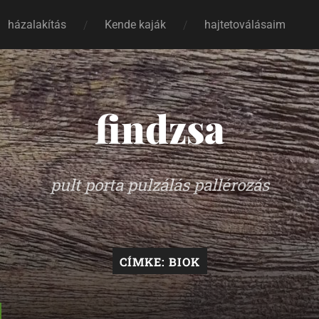
házalakítás
Kende kaják
hajtetoválásaim
findzsa
pult porta pulzálás pallérozás
CÍMKE:
BIOK